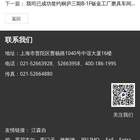
下一篇：
我司已成功签约桐庐三期B-1F钣金工厂磨具车间项目改造弱电工程(自建）项目
返回
联系我们
地址：上海市普陀区曹杨路1040号中谊大厦16楼
电话：021-52663928、52663958、400-186-1995
传真：021-52664880
关注我们
友情链接：
江森自
控
霍尼韦尔
西门子
施耐德
BELIMO
E+E
Setra