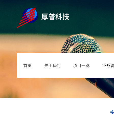
首页
关于我们
项目一览
业务