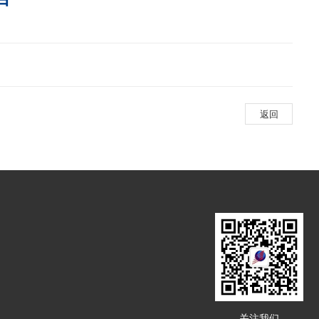
返回
关注我们