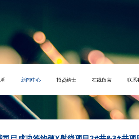
说明
新闻中心
招贤纳士
在线留言
联系
我司已成功签约硬X射线项目2#井&3#井项