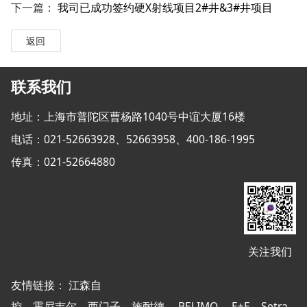
下一篇：
我司已成功签约硬X射线项目2#井&3#井项目
返回
联系我们
地址：上海市普陀区曹杨路1040号中谊大厦16楼
电话：021-52663928、52663958、400-186-1995
传真：021-52664880
关注我们
友情链接：
江森自
控
霍尼韦尔
西门子
施耐德
BELIMO
E+E
Setra