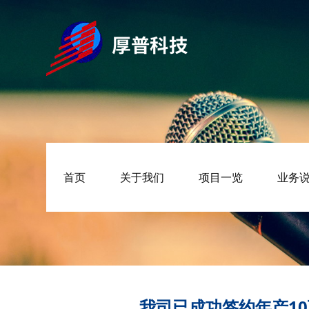
首页
关于我们
项目一览
业务
我司已成功签约年产1