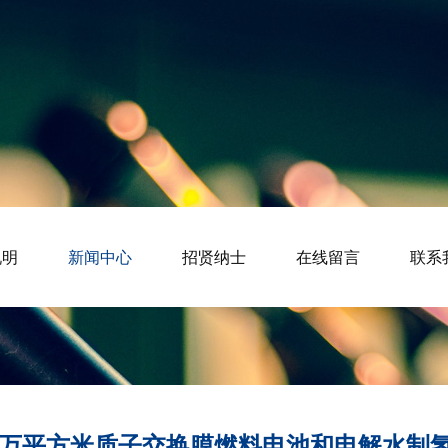
说明
新闻中心
招贤纳士
在线留言
联系
0万平方米质子交换膜燃料电池和电解水制